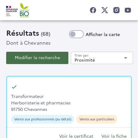
Résultats
(68)
Afficher la carte
Dont
à Chevannes
Trier par
Modifier la recherche
arrow_drop_down
Proximité
Transformateur
Herboristerie et pharmacies
91750 Chevannes
Vente aux professionnels (au détail)
Vente aux particuliers
Voir le certificat
Voir la fiche