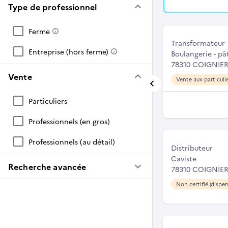
keyboard_arrow_down
Type de professionnel
Ferme
Transformateur
Entreprise (hors ferme)
Boulangerie - pât
78310 COIGNIE
keyboard_arrow_down
Vente
Vente aux particuli
Particuliers
Professionnels (en gros)
Professionnels (au détail)
Distributeur
Caviste
keyboard_arrow_down
Recherche avancée
78310 COIGNIE
Non certifié (dispen