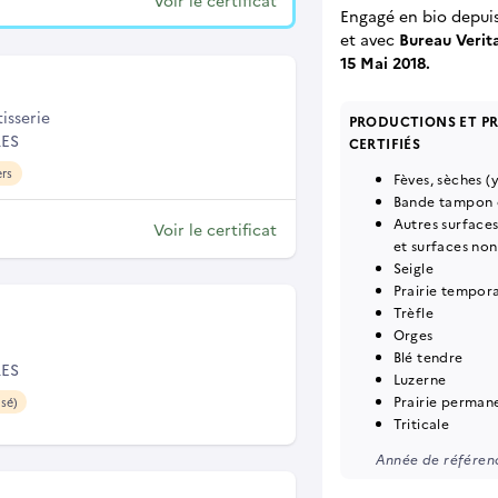
Voir le certificat
Engagé en bio depui
et
avec
Bureau Verit
15 Mai 2018.
isserie
PRODUCTIONS ET P
RES
CERTIFIÉS
ers
Fèves, sèches (
Bande tampon o
Autres surface
Voir le certificat
et surfaces non
Seigle
Prairie tempor
Trèfle
Orges
Blé tendre
RES
Luzerne
Prairie perman
sé)
Triticale
Année de référenc