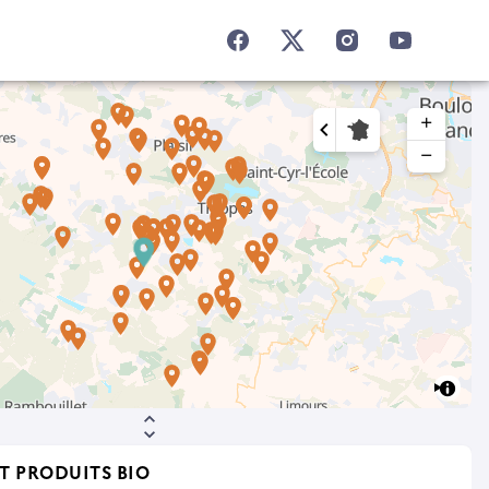
add
remove
T PRODUITS BIO