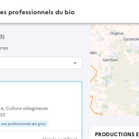
des professionnels du bio
3)
ères
arrow_drop_down
re, Culture oléagineuse
RES
 aux professionnels (en gros)
PRODUCTIONS E