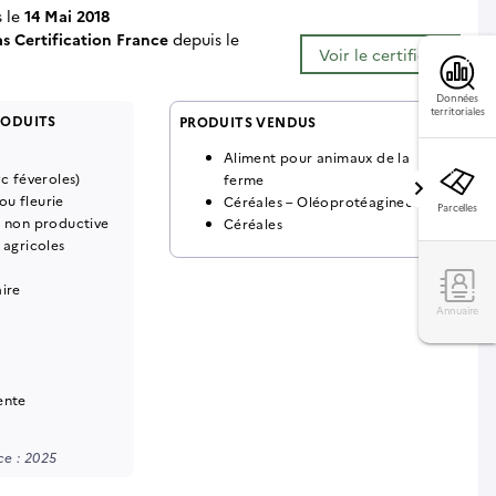
s le
14 Mai 2018
as Certification France
depuis le
Voir le certificat
Données
territoriales
RODUITS
PRODUITS VENDUS
Aliment pour animaux de la
yc féveroles)
ferme
u fleurie
Céréales – Oléoprotéagineux
Parcelles
s non productive
Céréales
 agricoles
aire
Annuaire
ente
e : 2025