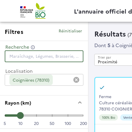
L'annuaire officiel 
Filtres
Réinitialiser
Résultats
(7
Dont
5
à Coigni
Recherche
Trier par
Proximité
Localisation
cancel
Coignières (78310)
Ferme
keyboard_arrow_down
Rayon (km)
Culture céréaliè
78310 COIGNIE
100% Bio
Vente
5
10
20
50
100
200