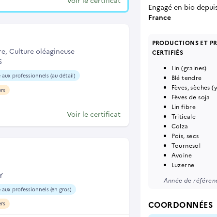
Voir le certificat
Engagé en bio depui
France
PRODUCTIONS ET P
re, Culture oléagineuse
CERTIFIÉS
S
Lin (graines)
 aux professionnels (au détail)
Blé tendre
Fèves, sèches (
ers
Fèves de soja
Lin fibre
Voir le certificat
Triticale
Colza
Pois, secs
Tournesol
Avoine
Luzerne
Y
Année de référenc
 aux professionnels (en gros)
COORDONNÉES
ers