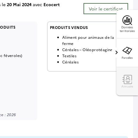
s le
20 Mai 2024
avec
Ecocert
Voir le certificat
RODUITS
PRODUITS VENDUS
Données
territoriales
Aliment pour animaux de la
ferme
Céréales – Oléoprotéagineux
yc féveroles)
Textiles
Parcelles
Céréales
Annuaire
e : 2026