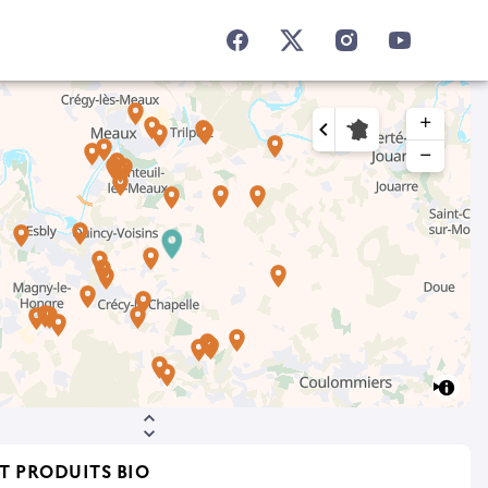
add
remove
T PRODUITS BIO