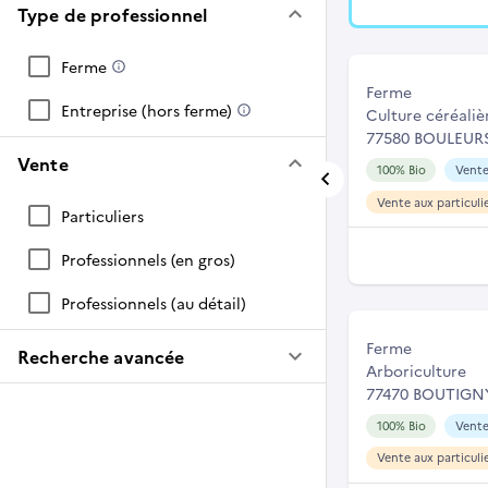
keyboard_arrow_down
Type de professionnel
Ferme
Ferme
Entreprise (hors ferme)
Culture céréaliè
77580 BOULEUR
keyboard_arrow_down
Vente
100% Bio
Vente
Vente aux particuli
Particuliers
Professionnels (en gros)
Professionnels (au détail)
Ferme
keyboard_arrow_down
Recherche avancée
Arboriculture
77470 BOUTIGN
100% Bio
Vente
Vente aux particuli