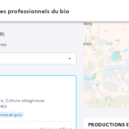
des professionnels du bio
38)
mes
arrow_drop_down
re, Culture oléagineuse
MES
nnels (en gros)
PRODUCTIONS E