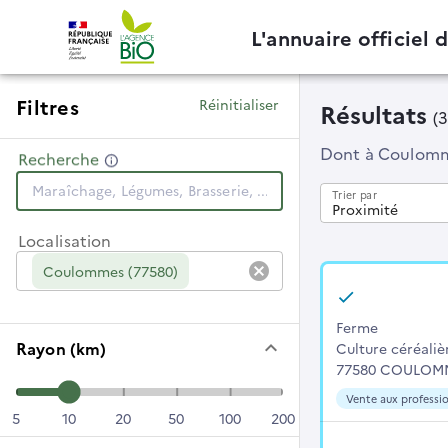
L'annuaire officiel 
Filtres
Réinitialiser
Résultats
(
Dont
à Coulom
Recherche
Trier par
Proximité
Localisation
cancel
Coulommes (77580)
Ferme
keyboard_arrow_down
Rayon (km)
Culture céréaliè
77580 COULOM
Vente aux professio
5
10
20
50
100
200