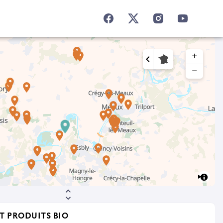
add
remove
T PRODUITS BIO