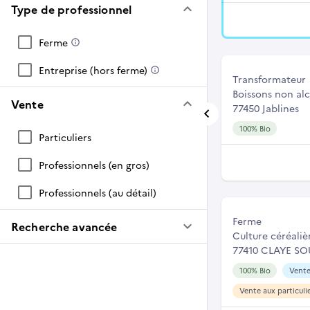
keyboard_arrow_down
Type de professionnel
Ferme
Entreprise (hors ferme)
Transformateur
Boissons non alc
keyboard_arrow_down
Vente
77450 Jablines
100% Bio
Particuliers
Professionnels (en gros)
Professionnels (au détail)
Ferme
keyboard_arrow_down
Recherche avancée
Culture céréaliè
77410 CLAYE SO
100% Bio
Vente
Vente aux particuli