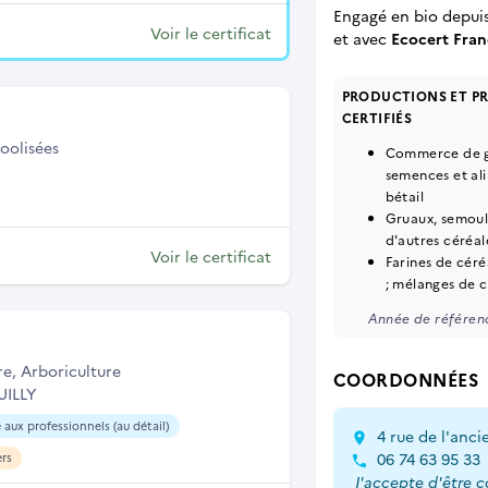
Engagé en bio depui
Voir le certificat
et
avec
Ecocert Fran
PRODUCTIONS ET P
CERTIFIÉS
oolisées
Commerce de gr
semences et al
bétail
Gruaux, semoule
d'autres céréale
Voir le certificat
Farines de céré
; mélanges de c
Année de référenc
re, Arboriculture
COORDONNÉES
UILLY
 aux professionnels (au détail)
4 rue de l'anc
06 74 63 95 33
ers
J'accepte d'être 