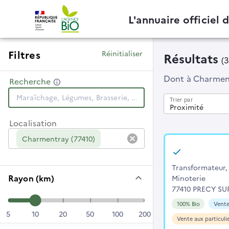
L'annuaire officiel 
Filtres
Réinitialiser
Résultats
(
Dont
à Charmen
Recherche
Trier par
Proximité
Localisation
cancel
Charmentray (77410)
Transformateur, 
keyboard_arrow_down
Rayon (km)
Minoterie
77410 PRECY S
100% Bio
Vente
5
10
20
50
100
200
Vente aux particuli