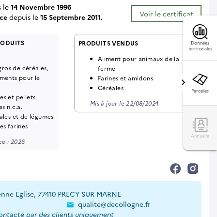
s le
14 Novembre 1996
Voir le certificat
ce
depuis le
15 Septembre 2011.
RODUITS
PRODUITS VENDUS
Données
territoriales
Aliment pour animaux de la
os de céréales,
ferme
iments pour le
Farines et amidons
Céréales
Parcelles
s et pellets
Mis à jour le 22/08/2024
s n.c.a.
ales et de légumes
es farines
Annuaire
e : 2026
ienne Eglise, 77410 PRECY SUR MARNE
qualite@decollogne.fr
contacté par des clients uniquement