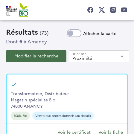
Résultats
(73)
Afficher la carte
Dont
6
à Amancy
Trier par
Modifier la recherche
arrow_drop_down
Proximité
Transformateur, Distributeur
Magasin spécialisé Bio
74800 AMANCY
100% Bio
Vente aux professionnels (au détail)
Voir le certificat
Voir la fiche