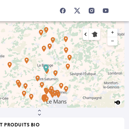
add
remove
T PRODUITS BIO