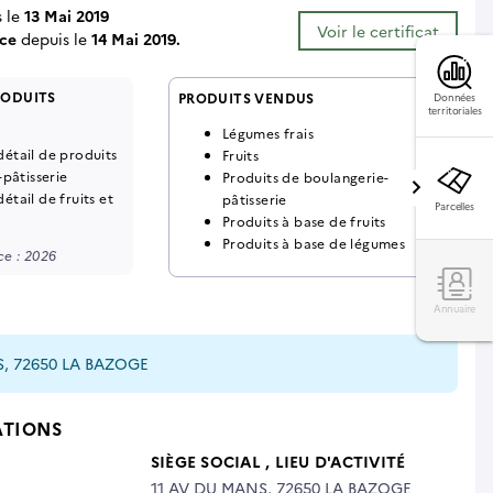
s le
13 Mai 2019
Voir le certificat
ce
depuis le
14 Mai 2019.
RODUITS
PRODUITS VENDUS
Données
territoriales
Légumes frais
tail de produits
Fruits
pâtisserie
Produits de boulangerie-
tail de fruits et
pâtisserie
Parcelles
Produits à base de fruits
Produits à base de légumes
e : 2026
Annuaire
S, 72650 LA BAZOGE
ATIONS
SIÈGE SOCIAL
, LIEU D'ACTIVITÉ
11 AV DU MANS, 72650 LA BAZOGE