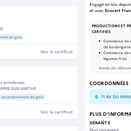
Engagé en bio depui
et
avec
Ecocert Fran
PRODUCTIONS ET P
GE
CERTIFIÉS
nnels (en gros)
Commerce de dé
de boulangerie-
Voir le certificat
Commerce de dé
légumes frais
Année de référenc
es pondeuses
COORDONNÉES
JAMME-SUR-SARTHE
11 AV DU MAN
 aux professionnels (en gros)
Voir le certificat
PLUS D’INFORM
GÉRANT·E
Non renseigné