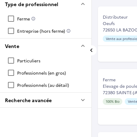
keyboard_arrow_down
Type de professionnel
Distributeur
Ferme
Oeufs
72650 LA BAZO
Entreprise (hors ferme)
Vente aux professio
keyboard_arrow_down
Vente
Particuliers
Professionnels (en gros)
Ferme
Professionnels (au détail)
Elevage de poul
72380 SAINTE-
keyboard_arrow_down
Recherche avancée
100% Bio
Vente