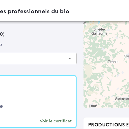
des professionnels du bio
40)
e
arrow_drop_down
GE
Voir le certificat
PRODUCTIONS E