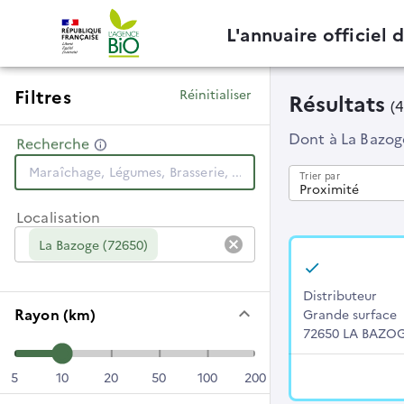
L'annuaire officiel 
Filtres
Réinitialiser
Résultats
(
Dont
à La Bazog
Recherche
Trier par
Proximité
Localisation
cancel
La Bazoge (72650)
Distributeur
keyboard_arrow_down
Rayon (km)
Grande surface
72650 LA BAZO
5
10
20
50
100
200