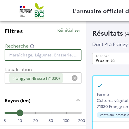
L'annuaire officiel 
Filtres
Réinitialiser
Résultats
(
Dont
4
à Frangy
Recherche
Trier par
Proximité
Localisation
cancel
Frangy-en-Bresse (71330)
Ferme
keyboard_arrow_down
Rayon (km)
Cultures végétal
71330 Frangy en
Vente aux professi
5
10
20
50
100
200