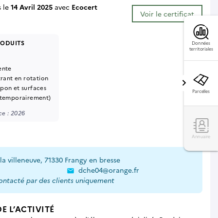
s le
14 Avril 2025
avec
Ecocert
Voir le certificat
RODUITS
Données
territoriales
ente
trant en rotation
pon et surfaces
Parcelles
 temporairement)
e : 2026
Annuaire
la villeneuve, 71330 Frangy en bresse
dche04@orange.fr
contacté par des clients uniquement
E L’ACTIVITÉ