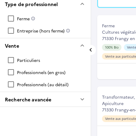
keyboard_arrow_down
Type de professionnel
Ferme
Ferme
Entreprise (hors ferme)
Cultures végétal
71330 Frangy en
keyboard_arrow_down
Vente
100% Bio
Vente
Vente aux particuli
Particuliers
Professionnels (en gros)
Professionnels (au détail)
Transformateur, 
keyboard_arrow_down
Recherche avancée
Apiculture
71330 Frangy-en
Vente aux particuli