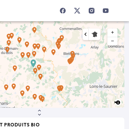
add
remove
T PRODUITS BIO