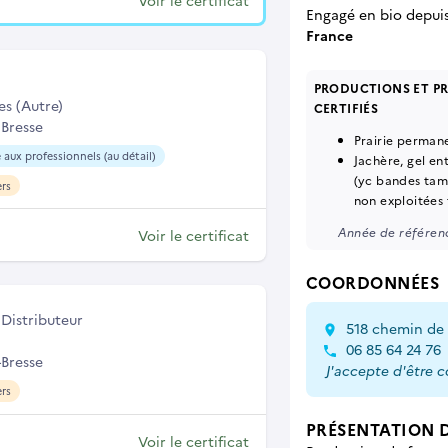
Voir le certificat
Engagé en bio depui
France
PRODUCTIONS ET P
es (Autre)
CERTIFIÉS
 Bresse
Prairie perman
 aux professionnels (au détail)
Jachère, gel en
(yc bandes tam
ers
non exploitées
Année de référenc
Voir le certificat
COORDONNÉES
Distributeur
518 chemin de 
06 85 64 24 76
-Bresse
J'accepte d'être 
ers
PRÉSENTATION D
Voir le certificat