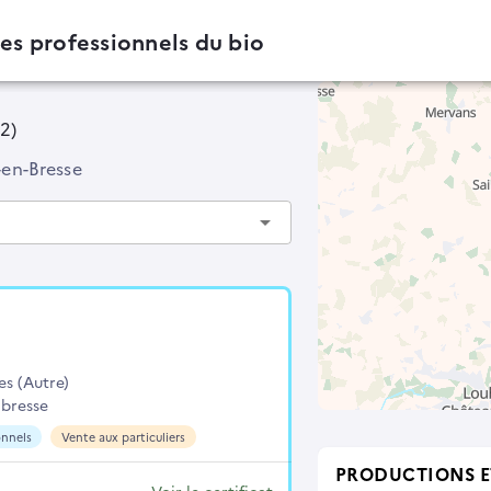
des professionnels du bio
42)
-en-Bresse
arrow_drop_down
es (Autre)
 bresse
onnels
Vente aux particuliers
PRODUCTIONS E