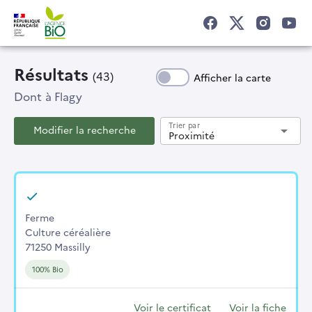
Résultats
(43)
Afficher la carte
Dont
à Flagy
Trier par
Modifier la recherche
arrow_drop_down
Proximité
Ferme
Culture céréalière
71250 Massilly
100% Bio
Voir le certificat
Voir la fiche