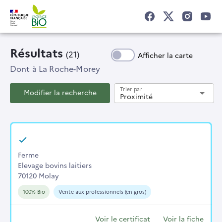
Résultats
(21)
Afficher la carte
Dont
à La Roche-Morey
Trier par
Modifier la recherche
arrow_drop_down
Proximité
Ferme
Elevage bovins laitiers
70120 Molay
100% Bio
Vente aux professionnels (en gros)
Voir le certificat
Voir la fiche