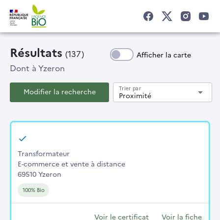
Résultats
(137)
Afficher la carte
Dont
à Yzeron
Trier par
Modifier la recherche
arrow_drop_down
Proximité
Transformateur
E-commerce et vente à distance
69510 Yzeron
100% Bio
Voir le certificat
Voir la fiche