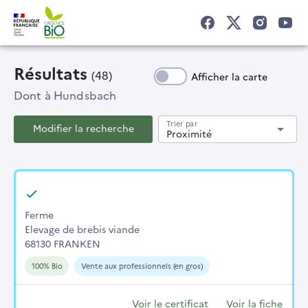
Résultats
(48)
Afficher la carte
Dont
à Hundsbach
Trier par
Modifier la recherche
arrow_drop_down
Proximité
Ferme
Elevage de brebis viande
68130 FRANKEN
100% Bio
Vente aux professionnels (en gros)
Voir le certificat
Voir la fiche