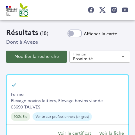
Résultats
(18)
Afficher la carte
Dont
à Avèze
Trier par
Modifier la recherche
arrow_drop_down
Proximité
Ferme
Elevage bovins laitiers, Elevage bovins viande
63690 TAUVES
100% Bio
Vente aux professionnels (en gros)
Voir le certificat
Voir la fiche