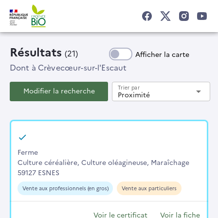
Résultats
(21)
Afficher la carte
Dont
à Crèvecœur-sur-l'Escaut
Trier par
Modifier la recherche
arrow_drop_down
Proximité
Ferme
Culture céréalière, Culture oléagineuse, Maraîchage
59127 ESNES
Vente aux professionnels (en gros)
Vente aux particuliers
Voir le certificat
Voir la fiche