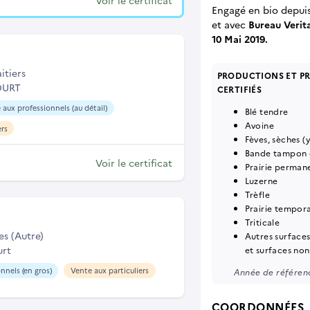
Voir le certificat
Engagé en bio depui
et
avec
Bureau Verit
10 Mai 2019.
itiers
PRODUCTIONS ET P
OURT
CERTIFIÉS
 aux professionnels (au détail)
Blé tendre
Avoine
ers
Fèves, sèches (
Bande tampon o
Voir le certificat
Prairie perman
Luzerne
Trèfle
Prairie tempor
Triticale
es (Autre)
Autres surface
rt
et surfaces non
nnels (en gros)
Vente aux particuliers
Année de référenc
COORDONNÉES