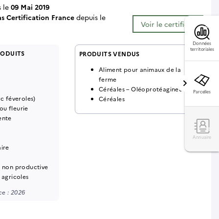
s le
09 Mai 2019
as Certification France
depuis le
Voir le certificat
Données
territoriales
RODUITS
PRODUITS VENDUS
Aliment pour animaux de la
ferme
Céréales – Oléoprotéagineux
Parcelles
yc féveroles)
Céréales
u fleurie
ente
Annuaire
aire
s non productive
 agricoles
e : 2026