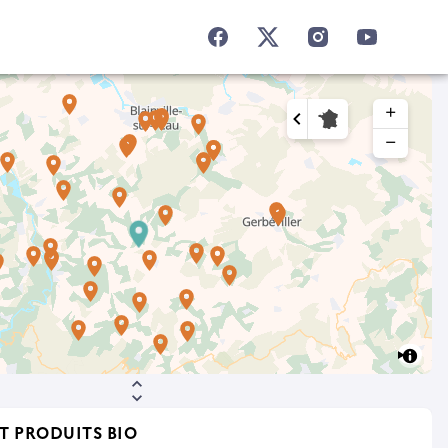
add
remove
T PRODUITS BIO