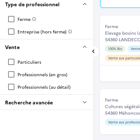
keyboard_arrow_down
Type de professionnel
Ferme
Ferme
Entreprise (hors ferme)
Elevage bovins la
54360 LANDEC
keyboard_arrow_down
Vente
100% Bio
Vente
Vente aux particuli
Particuliers
Professionnels (en gros)
Professionnels (au détail)
Ferme
keyboard_arrow_down
Recherche avancée
Cultures végétal
54360 Méhoncou
Vente aux professio