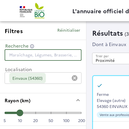
L'annuaire officiel 
Filtres
Réinitialiser
Résultats
(
Dont
à Einvaux
Recherche
Trier par
Proximité
Localisation
cancel
Einvaux (54360)
Ferme
keyboard_arrow_down
Rayon (km)
Elevage (autre)
54360 EINVAUX
Vente aux professio
5
10
20
50
100
200