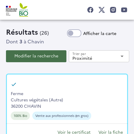
Résultats
(26)
Afficher la carte
Dont
3
à Chavin
Trier par
Modifier la recherche
arrow_drop_down
Proximité
Ferme
Cultures végétales (Autre)
36200 CHAVIN
100% Bio
Vente aux professionnels (en gros)
Voir le certificat
Voir la fiche