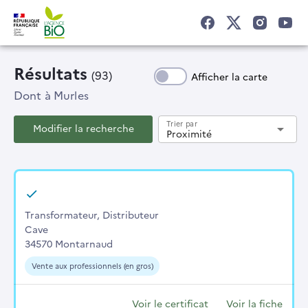
Résultats
(93)
Afficher la carte
Dont
à Murles
Trier par
Modifier la recherche
arrow_drop_down
Proximité
Transformateur, Distributeur
Cave
34570 Montarnaud
Vente aux professionnels (en gros)
Voir le certificat
Voir la fiche