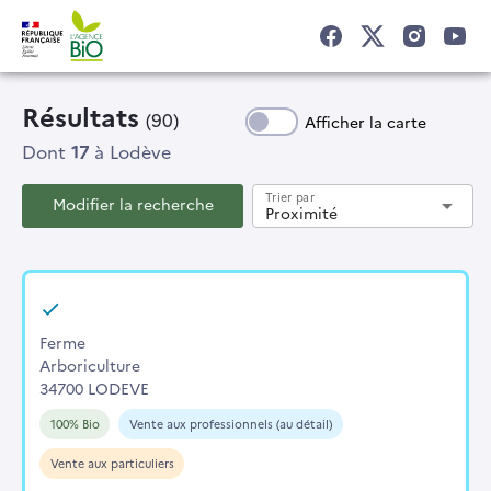
Résultats
(90)
Afficher la carte
Dont
17
à Lodève
Trier par
Modifier la recherche
arrow_drop_down
Proximité
Ferme
Arboriculture
34700 LODEVE
100% Bio
Vente aux professionnels (au détail)
Vente aux particuliers