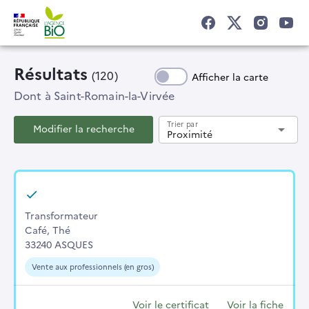
Résultats
(120)
Afficher la carte
Dont
à Saint-Romain-la-Virvée
Trier par
Modifier la recherche
arrow_drop_down
Proximité
Transformateur
Café, Thé
33240 ASQUES
Vente aux professionnels (en gros)
Voir le certificat
Voir la fiche