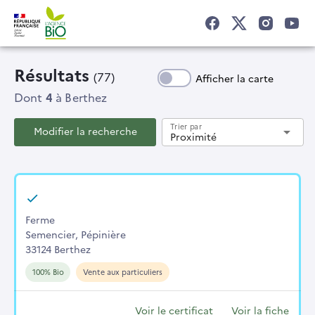
Résultats
(77)
Afficher la carte
Dont
4
à Berthez
Trier par
Modifier la recherche
arrow_drop_down
Proximité
Ferme
Semencier, Pépinière
33124 Berthez
100% Bio
Vente aux particuliers
Voir le certificat
Voir la fiche