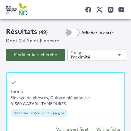
Résultats
(49)
Afficher la carte
Dont
2
à Saint-Plancard
Trier par
Modifier la recherche
arrow_drop_down
Proximité
Ferme
Elevage de chèvres, Culture oléagineuse
31580 CAZARIL-TAMBOURES
Vente aux professionnels (en gros)
Voir le certificat
Voir la fiche