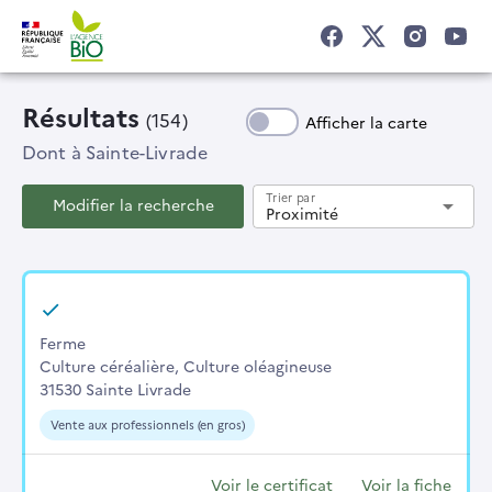
Résultats
(154)
Afficher la carte
Dont
à Sainte-Livrade
Trier par
Modifier la recherche
arrow_drop_down
Proximité
Ferme
Culture céréalière, Culture oléagineuse
31530 Sainte Livrade
Vente aux professionnels (en gros)
Voir le certificat
Voir la fiche