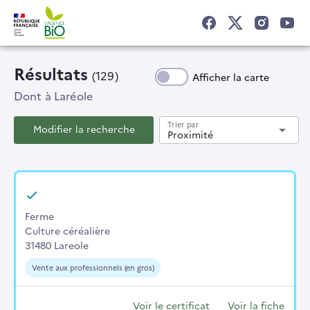
Résultats
(129)
Afficher la carte
Dont
à Laréole
Trier par
Modifier la recherche
arrow_drop_down
Proximité
Ferme
Culture céréalière
31480 Lareole
Vente aux professionnels (en gros)
Voir le certificat
Voir la fiche