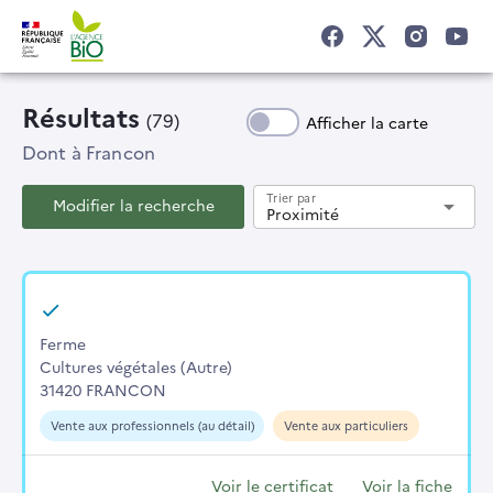
Résultats
(79)
Afficher la carte
Dont
à Francon
Trier par
Modifier la recherche
arrow_drop_down
Proximité
Ferme
Cultures végétales (Autre)
31420 FRANCON
Vente aux professionnels (au détail)
Vente aux particuliers
Voir le certificat
Voir la fiche