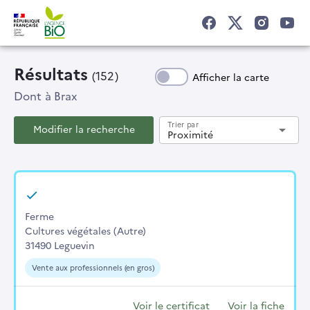
Résultats
(152)
Afficher la carte
Dont
à Brax
Trier par
Modifier la recherche
arrow_drop_down
Proximité
Ferme
Cultures végétales (Autre)
31490 Leguevin
Vente aux professionnels (en gros)
Voir le certificat
Voir la fiche