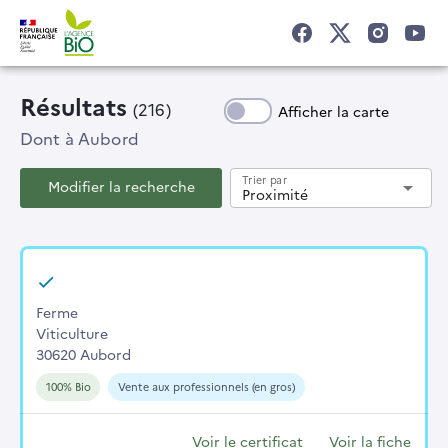
Résultats
(216)
Afficher la carte
Dont
à Aubord
Trier par
Modifier la recherche
arrow_drop_down
Proximité
Ferme
Viticulture
30620 Aubord
100% Bio
Vente aux professionnels (en gros)
Voir le certificat
Voir la fiche