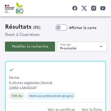
Résultats
(96)
Afficher la carte
Dont
à Coatréven
Trier par
Modifier la recherche
arrow_drop_down
Proximité
Ferme
Cultures végétales (Autre)
22450 LANGOAT
100% Bio
Vente aux professionnels (en gros)
Voir le certificat
Voir la fiche