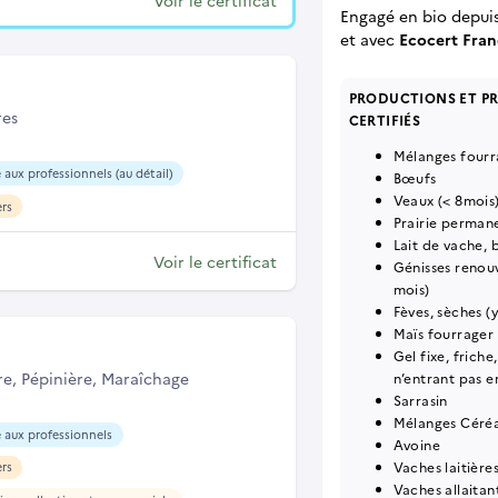
Voir le certificat
Engagé en bio depui
et
avec
Ecocert Fran
PRODUCTIONS ET P
res
CERTIFIÉS
N
Mélanges fourr
 aux professionnels (au détail)
Bœufs
Veaux (< 8mois
ers
Prairie perman
Lait de vache, 
Voir le certificat
Génisses renou
mois)
Fèves, sèches (
Maïs fourrager
Gel fixe, friche
re, Pépinière, Maraîchage
n’entrant pas e
Sarrasin
Mélanges Céréa
 aux professionnels
Avoine
Vaches laitières
ers
Vaches allaitan