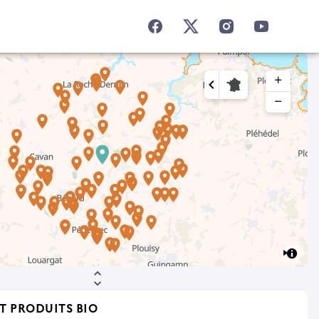
add
remove
T PRODUITS BIO