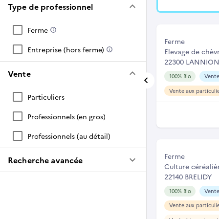
keyboard_arrow_down
Type de professionnel
Ferme
Ferme
Entreprise (hors ferme)
Elevage de chèv
22300 LANNIO
keyboard_arrow_down
Vente
100% Bio
Vente
Vente aux particuli
Particuliers
Professionnels (en gros)
Professionnels (au détail)
Ferme
keyboard_arrow_down
Recherche avancée
Culture céréaliè
22140 BRELIDY
100% Bio
Vente
Vente aux particuli