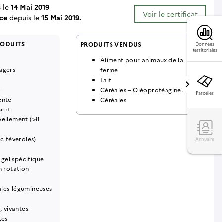
s le
14 Mai 2019
Voir le certificat
ce
depuis le
15 Mai 2019.
RODUITS
PRODUITS VENDUS
Données
territoriales
Aliment pour animaux de la
agers
ferme
Lait
)
Céréales – Oléoprotéagineux
Parcelles
ente
Céréales
brut
vellement (>8
yc féveroles)
Annuaire
, gel spécifique
n rotation
les-légumineuses
, vivantes
tes