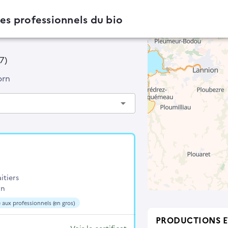
des professionnels du bio
7)
orn
arrow_drop_down
itiers
rn
 aux professionnels (en gros)
PRODUCTIONS E