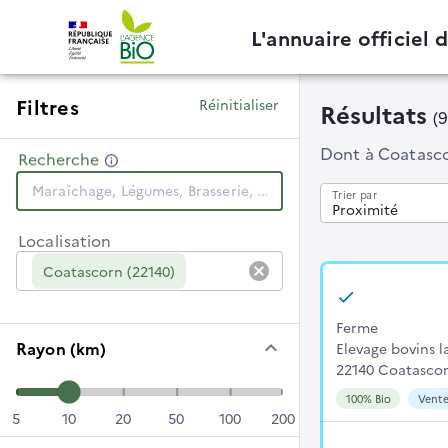
L'annuaire officiel 
Filtres
Réinitialiser
Résultats
(9
Dont
à Coatasc
Recherche
Trier par
Proximité
Localisation
cancel
Coatascorn (22140)
Ferme
keyboard_arrow_down
Rayon (km)
Elevage bovins la
22140 Coatasco
100% Bio
Vente
5
10
20
50
100
200