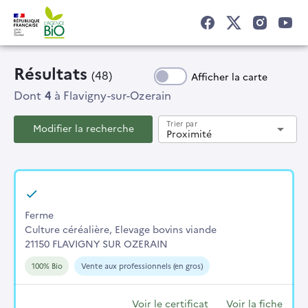
Résultats
(48)
Afficher la carte
Dont
4
à Flavigny-sur-Ozerain
Trier par
Modifier la recherche
arrow_drop_down
Proximité
Ferme
Culture céréalière, Elevage bovins viande
21150 FLAVIGNY SUR OZERAIN
100% Bio
Vente aux professionnels (en gros)
Voir le certificat
Voir la fiche