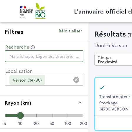
L'annuaire officiel 
Filtres
Réinitialiser
Résultats
(
Dont
à Verson
Recherche
Trier par
Proximité
Localisation
cancel
Verson (14790)
Transformateur
keyboard_arrow_down
Rayon (km)
Stockage
14790 VERSON
5
10
20
50
100
200