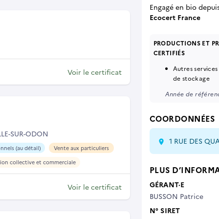
Engagé en bio depui
Ecocert France
PRODUCTIONS ET P
CERTIFIÉS
Autres services
Voir le certificat
de stockage
Année de référenc
COORDONNÉES
ILLE-SUR-ODON
1 RUE DES QU
nnels (au détail)
Vente aux particuliers
tion collective et commerciale
PLUS D’INFORM
GÉRANT·E
Voir le certificat
BUSSON Patrice
N° SIRET