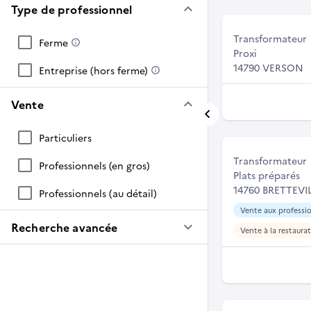
keyboard_arrow_down
Type de professionnel
Transformateur
Ferme
Proxi
14790 VERSON
Entreprise (hors ferme)
keyboard_arrow_down
Vente
Particuliers
Transformateur
Professionnels (en gros)
Plats préparés
14760 BRETTEV
Professionnels (au détail)
Vente aux professio
keyboard_arrow_down
Recherche avancée
Vente à la restaura