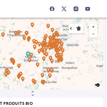
add
remove
T PRODUITS BIO