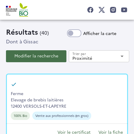
Résultats
(40)
Afficher la carte
Dont
à Gissac
Trier par
Modifier la recherche
arrow_drop_down
Proximité
Ferme
Elevage de brebis laitières
12400 VERSOLS-ET-LAPEYRE
100% Bio
Vente aux professionnels (en gros)
Voir le certificat
Voir la fiche