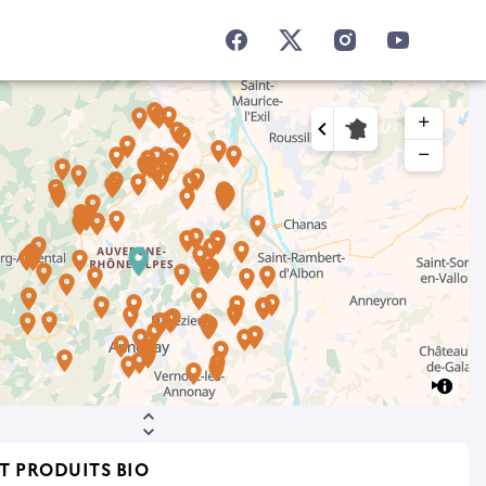
add
remove
T PRODUITS BIO