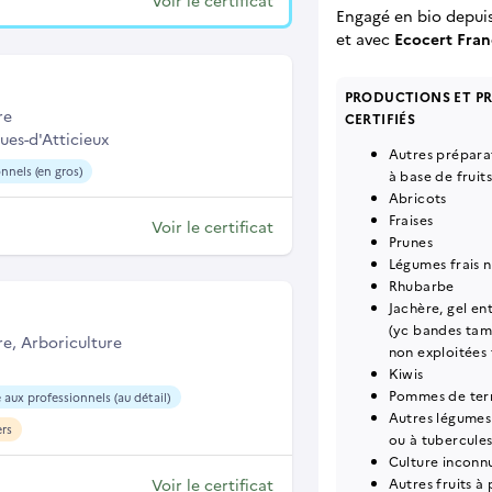
Voir le certificat
Engagé en bio depui
et
avec
Ecocert Fran
PRODUCTIONS ET P
re
CERTIFIÉS
ues-d'Atticieux
Autres prépara
nnels (en gros)
à base de fruit
Abricots
Fraises
Voir le certificat
Prunes
Légumes frais n
Rhubarbe
Jachère, gel en
(yc bandes tam
re, Arboriculture
non exploitées
Kiwis
Pommes de terr
 aux professionnels (au détail)
Autres légumes 
ers
ou à tubercules
Culture inconn
Voir le certificat
Autres fruits à