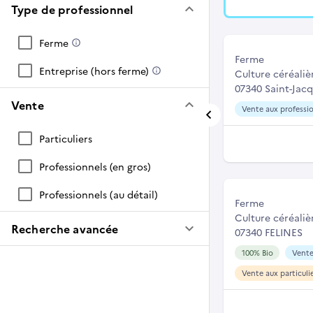
keyboard_arrow_down
Type de professionnel
Ferme
Ferme
Entreprise (hors ferme)
Culture céréaliè
07340 Saint-Jacq
keyboard_arrow_down
Vente
Vente aux professio
Particuliers
Professionnels (en gros)
Professionnels (au détail)
Ferme
Culture céréaliè
keyboard_arrow_down
Recherche avancée
07340 FELINES
100% Bio
Vente
Vente aux particuli