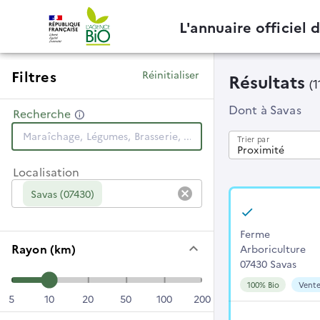
L'annuaire officiel 
Filtres
Réinitialiser
Résultats
(1
Dont
à Savas
Recherche
Trier par
Proximité
Localisation
cancel
Savas (07430)
Ferme
keyboard_arrow_down
Rayon (km)
Arboriculture
07430 Savas
100% Bio
Vente
5
10
20
50
100
200