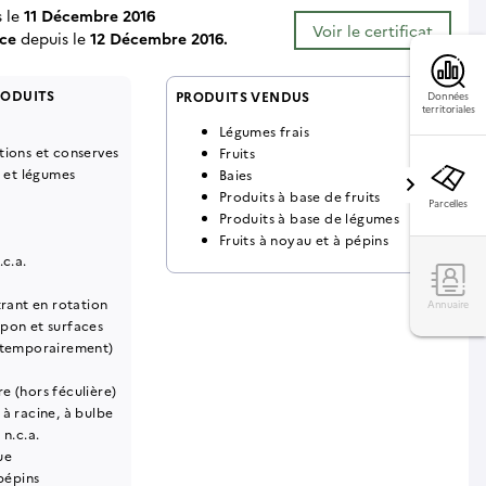
s le
11 Décembre 2016
Voir le certificat
ce
depuis le
12 Décembre 2016.
RODUITS
PRODUITS VENDUS
Données
territoriales
Légumes frais
tions et conserves
Fruits
s et légumes
Baies
Produits à base de fruits
Parcelles
Produits à base de légumes
Fruits à noyau et à pépins
.c.a.
trant en rotation
Annuaire
pon et surfaces
 temporairement)
e (hors féculière)
à racine, à bulbe
 n.c.a.
ue
 pépins