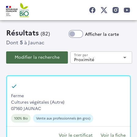
Résultats
(82)
Afficher la carte
Dont
5
à Jaunac
Trier par
Modifier la recherche
arrow_drop_down
Proximité
Ferme
Cultures végétales (Autre)
07160 JAUNAC
100% Bio
Vente aux professionnels (en gros)
Voir le certificat
Voir la fiche