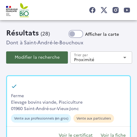
Résultats
(28)
Afficher la carte
Dont
à Saint-André-le-Bouchoux
Trier par
Modifier la recherche
arrow_drop_down
Proximité
Ferme
Elevage bovins viande, Pisciculture
01960 Saint-André-sur-Vieux-Jonc
Vente aux professionnels (en gros)
Vente aux particuliers
Voir le certificat
Voir la fiche