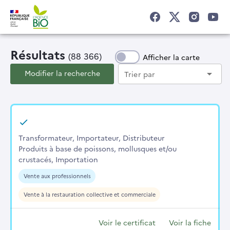
Résultats
(88 366)
Afficher la carte
Modifier la recherche
arrow_drop_down
Trier par
Transformateur, Importateur, Distributeur
Produits à base de poissons, mollusques et/ou
crustacés, Importation
Vente aux professionnels
Vente à la restauration collective et commerciale
Voir le certificat
Voir la fiche