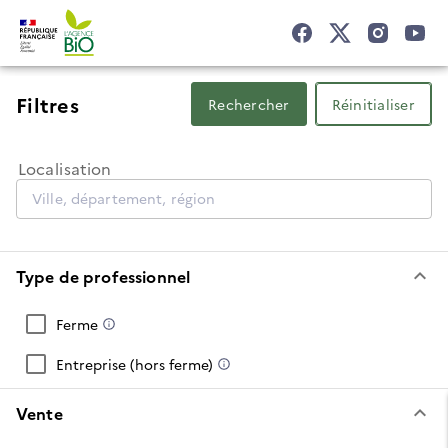
Recherche
Filtres
Rechercher
Réinitialiser
Localisation
keyboard_arrow_down
Type de professionnel
Ferme
Entreprise (hors ferme)
keyboard_arrow_down
Vente