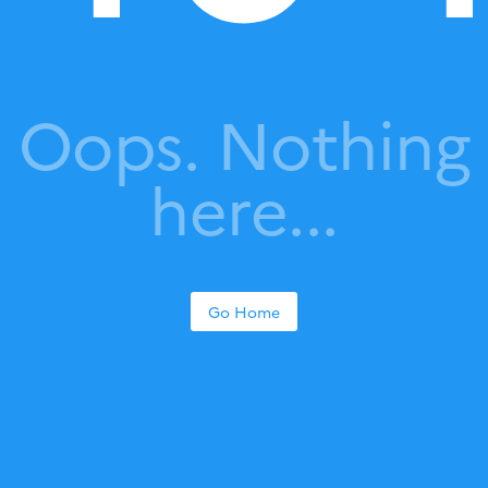
Oops. Nothing
here...
L’Agence Bio
Régions
Mentions légales
Go Home
Pour utiliser les données de l’annuaire, consulter
notre API publique :
https://api.gouv.fr/les-api/api-
professionnels-bio